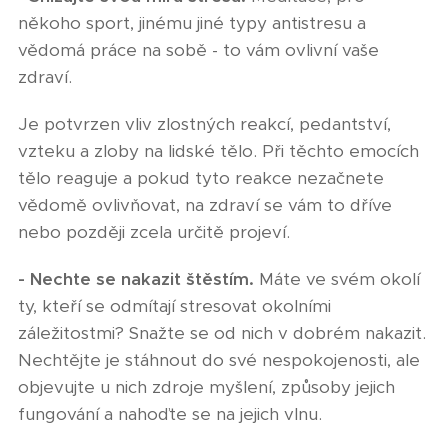
někoho sport, jinému jiné typy antistresu a
vědomá práce na sobě - to vám ovlivní vaše
zdraví.
Je potvrzen vliv zlostných reakcí, pedantství,
vzteku a zloby na lidské tělo. Při těchto emocích
tělo reaguje a pokud tyto reakce nezačnete
vědomě ovlivňovat, na zdraví se vám to dříve
nebo později zcela určitě projeví.
- Nechte se nakazit štěstím.
Máte ve svém okolí
ty, kteří se odmítají stresovat okolními
záležitostmi? Snažte se od nich v dobrém nakazit.
Nechtějte je stáhnout do své nespokojenosti, ale
objevujte u nich zdroje myšlení, způsoby jejich
fungování a nahoďte se na jejich vlnu.