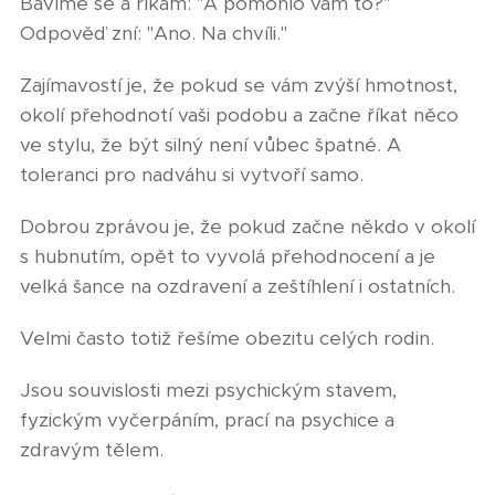
Bavíme se a říkám: "A pomohlo vám to?"
Odpověď zní: "Ano. Na chvíli."
Zajímavostí je, že pokud se vám zvýší hmotnost,
okolí přehodnotí vaši podobu a začne říkat něco
ve stylu, že být silný není vůbec špatné. A
toleranci pro nadváhu si vytvoří samo.
Dobrou zprávou je, že pokud začne někdo v okolí
s hubnutím, opět to vyvolá přehodnocení a je
velká šance na ozdravení a zeštíhlení i ostatních.
Velmi často totiž řešíme obezitu celých rodin.
Jsou souvislosti mezi psychickým stavem,
fyzickým vyčerpáním, prací na psychice a
zdravým tělem.