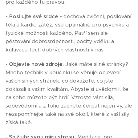
pro každého tu pravou.
- Posilujte své srdce -
dechová cvičení, posilování
těla a kardio zátěž, vše optimálně pro psychiku a
fyzické možnosti každého. Patří sem ale
pěstování dobrosrdečnosti, pocity vděku a
kultivace těch dobrých vlastností v nás.
-
Objevte nové zdroje
. Jaké máte silné stránky?
Mnoho technik v koučinku se věnuje objevení
vašich silných stránek, co dokážete, co jste
dokázali a vašim kvalitám. Abyste si uvědomili, že
na sebe můžete být hrdí. Vzroste vám síla,
sebevědomí a z toho začnete čerpat nejen vy, ale
nezapomínejte také na své okolí, které z vaší síly
získá také.
-
Snižujte svou míru stresu.
Meditace, pro