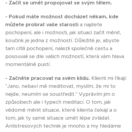
- Začít se umět propojovat se svým tělem.
- Pokud máte možnost docházet někam, kde
můžete probrat vaše starosti
a najdete
pochopení, ale i možnosti, jak situaci začít měnit,
koučink je jedna z možností. Důležité je, abyste
tam cítili pochopení, nalezli společně cestu a
posouvali se dle vašich možností, která vám hlava
momentálně pustí.
- Začněte pracovat na svém klidu.
Klienti mi říkají:
"Jano, nebaví mě meditovat, myslím, že mi to
nejde, neumím se soustředit." Vyprávím jim o
způsobech ale i typech meditací. O tom, jak
vědomě měnit situace, které klienta čekají a o
tom, jak ty samé situace umět lépe zvládat.
Antistresových technik je mnoho a my hledáme