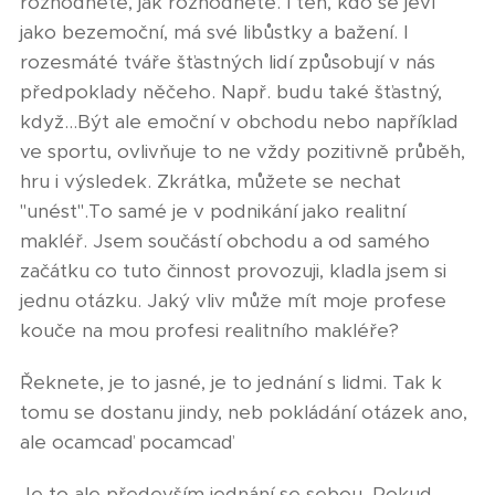
rozhodnete, jak rozhodnete. I ten, kdo se jeví
jako bezemoční, má své libůstky a bažení. I
rozesmáté tváře šťastných lidí způsobují v nás
předpoklady něčeho. Např. budu také šťastný,
když…Být ale emoční v obchodu nebo například
ve sportu, ovlivňuje to ne vždy pozitivně průběh,
hru i výsledek. Zkrátka, můžete se nechat
"unést".To samé je v podnikání jako realitní
makléř. Jsem součástí obchodu a od samého
začátku co tuto činnost provozuji, kladla jsem si
jednu otázku. Jaký vliv může mít moje profese
kouče na mou profesi realitního makléře?
Řeknete, je to jasné, je to jednání s lidmi. Tak k
tomu se dostanu jindy, neb pokládání otázek ano,
ale ocamcaď pocamcaď ☺️
Je to ale především jednání se sebou. Pokud