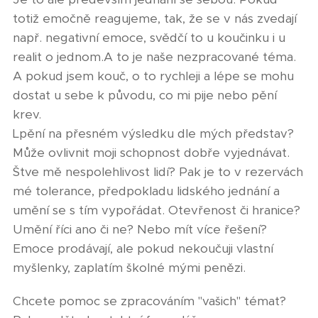
totiž emočně reagujeme, tak, že se v nás zvedají
např. negativní emoce, svědčí to u koučinku i u
realit o jednom.A to je naše nezpracované téma.
A pokud jsem kouč, o to rychleji a lépe se mohu
dostat u sebe k původu, co mi pije nebo pění
krev.
Lpění na přesném výsledku dle mých představ?
Může ovlivnit moji schopnost dobře vyjednávat.
Štve mě nespolehlivost lidí? Pak je to v rezervách
mé tolerance, předpokladu lidského jednání a
umění se s tím vypořádat. Otevřenost či hranice?
Umění říci ano či ne? Nebo mít více řešení?
Emoce prodávají, ale pokud nekoučuji vlastní
myšlenky, zaplatím školné mými penězi.
Chcete pomoc se zpracováním "vašich" témat?